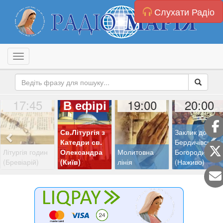
Слухати Радіо
Toggle navigation
17:45
19:00
20:00
В ефірі
Св.Літургія з
Заклик до
Катедри св.
Бердичівської
Літургія годин
Олександра
Молитовна
Богородиці
(Бревіарій)
(Київ)
лінія
(Наживо)