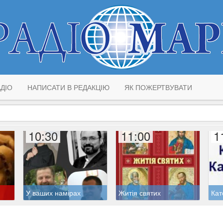
ДІО
НАПИСАТИ В РЕДАКЦІЮ
ЯК ПОЖЕРТВУВАТИ
10:30
11:00
1
У ваших намірах
Житія святих
Кат