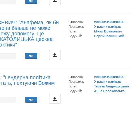
ЕВИЧ: "Анафема, як би
Створено:
2016-02-23 00:00:00
вона більше не може
Програма:
У ваших намірах
Гість:
Міхал Бранкевич
Божу допомогу. Це
Ведучий:
Сергій Іваницький
у КАТОЛИЦЬКА церква
рактики"
 "Гендерна політика
Створено:
2016-02-23 00:00:00
стать, нехтуючи Божим
Програма:
У ваших намірах
Гість:
Тереза Андрущишина
Ведучий:
Анна Новаковська