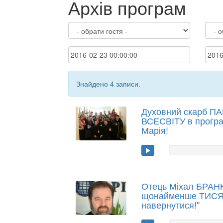
Архів програм
Знайдено 4 записи.
Духовний скарб ПА
ВСЕСВІТУ в програм
Марія!
Отець Міхал БРАН
щонайменше ТИСЯЧ
навернутися!"