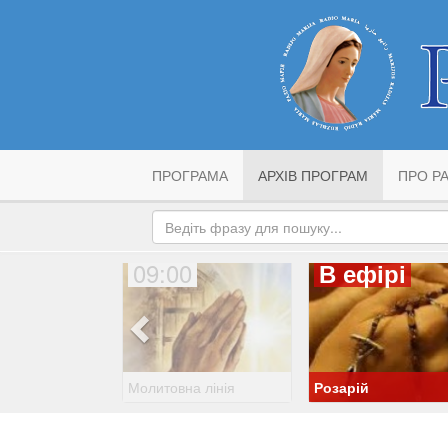
ПРОГРАМА
АРХІВ ПРОГРАМ
ПРО РА
09:00
В ефірі
Молитовна лінія
Розарій