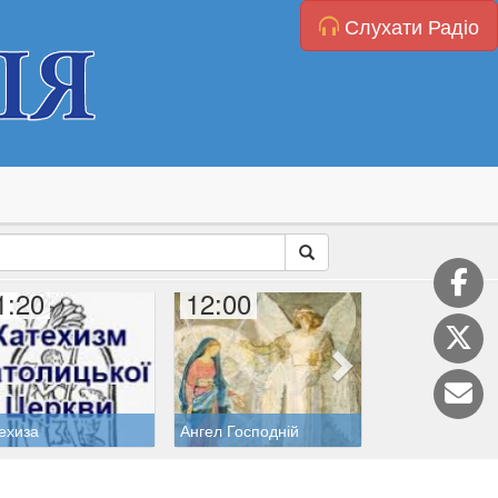
Слухати Радіо
1:20
12:00
12:20
ехиза
Ангел Господній
Пісня Перемог