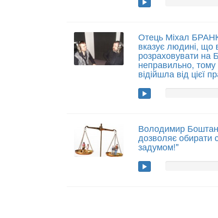
Отець Міхал БРАНК
вказує людині, що 
розраховувати на 
неправильно, том
відійшла від цієї п
Володимир Боштан:
дозволяє обирати 
задумом!"