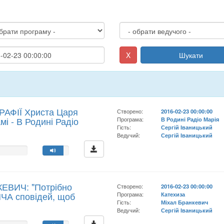
X
Шукати
РАФІЇ Христа Царя
Створено:
2016-02-23 00:00:00
і - В Родині Радіо
Програма:
В Родині Радіо Марія
Гість:
Сергій Іваницький
Ведучий:
Сергій Іваницький
КЕВИЧ: "Потрібно
Створено:
2016-02-23 00:00:00
А сповідей, щоб
Програма:
Катехиза
Гість:
Міхал Бранкевич
Ведучий:
Сергій Іваницький