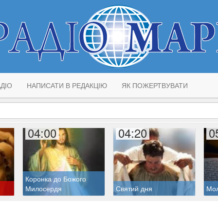
ДІО
НАПИСАТИ В РЕДАКЦІЮ
ЯК ПОЖЕРТВУВАТИ
04:00
04:20
0
Коронка до Божого
Милосердя
Святий дня
Мо