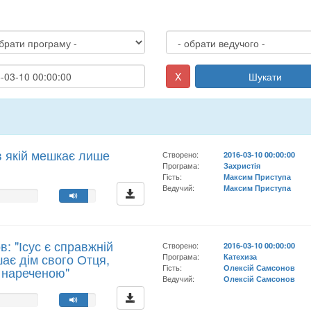
X
Шукати
в якій мешкає лише
Створено:
2016-03-10 00:00:00
Програма:
Захристія
Гість:
Максим Приступа
Ведучий:
Максим Приступа
: "Ісус є справжній
Створено:
2016-03-10 00:00:00
шає дім свого Отця,
Програма:
Катехиза
Гість:
Олексій Самсонов
ю нареченою"
Ведучий:
Олексій Самсонов