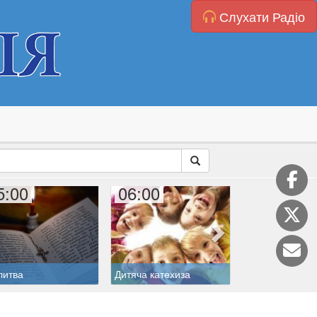
Слухати Радіо
5:00
06:00
07:00
литва
Дитяча катехиза
Меса