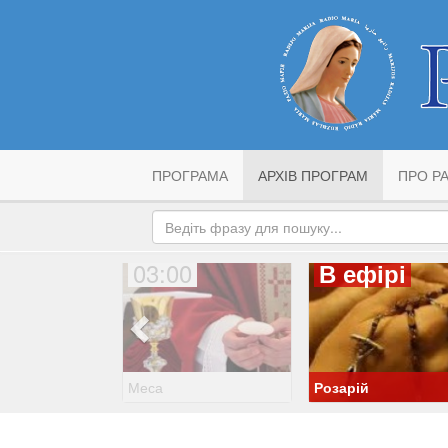
ПРОГРАМА
АРХІВ ПРОГРАМ
ПРО РА
03:00
В ефірі
Меса
Розарій