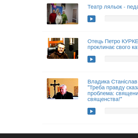
Театр ляльок - педа
Отець Петро КУРК
проклинає свого кат
Владика Станісл
"Треба правду сказа
проблема: священик
священства!"