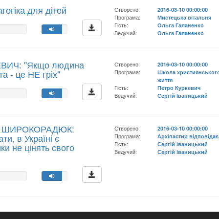
гогіка для дітей
Створено:
2016-03-10 00:00:00
Програма:
Мистецька вітальня
Гість:
Ольга Галаненко
Ведучий:
Ольга Галаненко
ЕВИЧ: "Якщо людина
Створено:
2016-03-10 00:00:00
а - це НЕ гріх"
Програма:
Школа християнськог
життя
Гість:
Петро Куркевич
Ведучий:
Сергій Іваницький
ав ШИРОКОРАДЮК:
Створено:
2016-03-10 00:00:00
ти, в Україні є
Програма:
Архіпастир відповідає
Гість:
Сергій Іваницький
и не цінять свого
Ведучий:
Сергій Іваницький