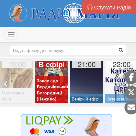
Слухати Радіо
Toggle navigation
19:00
21:00
22:00
В ефірі
Заклик до
Бердичівської
Молитовна
Богородиці
лінія
(Наживо)
Вечірній ефір
Катехиза