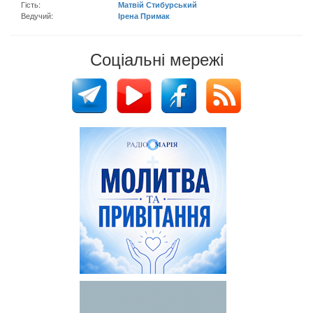
Гість:
Матвій Стибурський
Ведучий:
Ірена Примак
Соціальні мережі