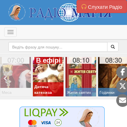
Слухати Радіо
Toggle navigation
07:00
08:10
08:30
В ефірі
Дитяча
Меса
катехиза
Житія святих
Годинки