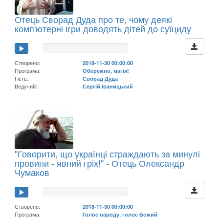
Отець Сворад Дуда про те, чому деякі
комп'ютерні ігри доводять дітей до суїциду
Створено:
2018-11-30 00:00:00
Програма:
Обережно, магія!
Гість:
Сворад Дуда
Ведучий:
Сергій Іваницький
"Говорити, що українці страждають за минулі
провини - явний гріх!" - Отець Олександр
Чумаков
Створено:
2018-11-30 00:00:00
Програма:
Голос народу, голос Божий