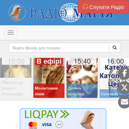
Слухати Радіо
Toggle navigation
15:00
15:40
16:00
В ефірі
Коронка до
Божого
Молитовна
Дитяча
Милосердя
лінія
катехиза
Катехиза