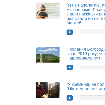
"Я не наполягаю, а
місіонерами. Я хоч
знали наскільки Він
реагували на цю л
Маркей
Послання Богородиц
січня 2019 року, че
Павлович-Лунетті
"У крамниці, на по
"Ніхто мене не читає