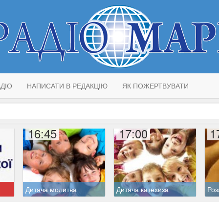
ДІО
НАПИСАТИ В РЕДАКЦІЮ
ЯК ПОЖЕРТВУВАТИ
16:45
17:00
1
Дитяча молитва
Дитяча катехиза
Роз