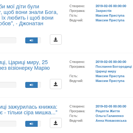
би мої діти були
Створено:
2019-02-05 00:00:00
у, щоб вони знали Бога,
Програма:
Захристія
Гість:
Максим Приступа
 їх любить і щоб вони
Ведучий:
Максим Приступа
юбов", - Джонатан
і, Цариці миру, 25
Створено:
2019-02-05 00:00:00
рез візіонерку Марію
Програма:
Послання Богородиці
Цариці миру
Гість:
Максим Приступа
Ведучий:
Максим Приступа
лиці зажурилась книжка:
Створено:
2019-02-05 00:00:00
 - тільки сіра мишка..."
Програма:
Рецепти Життя
Гість:
Ольга Галаненко
Ведучий:
Анна Новаковська