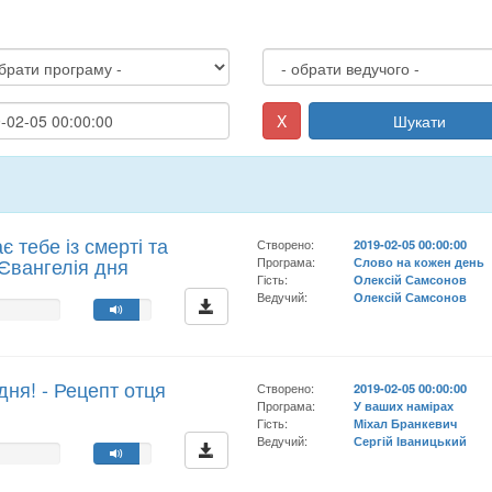
X
Шукати
є тебе із смерті та
Створено:
2019-02-05 00:00:00
 Євангелія дня
Програма:
Слово на кожен день
Гість:
Олексій Самсонов
Ведучий:
Олексій Самсонов
ня! - Рецепт отця
Створено:
2019-02-05 00:00:00
Програма:
У ваших намірах
Гість:
Міхал Бранкевич
Ведучий:
Сергій Іваницький