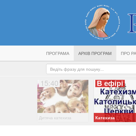
ПРОГРАМА
АРХІВ ПРОГРАМ
ПРО РА
15:40
В ефірі
Дитяча катехиза
Катехиза