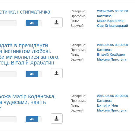
стичка і стигматичка
Створено:
2019-02-05 00:00:00
Програма:
Катехиза
Гість:
Міхал Бранкевич
Ведучий:
Сергій Іваницький
идата в президенти
Створено:
2019-02-05 00:00:00
я інстинктом любові.
Програма:
Катехиза
Гість:
Віталій Храбатин
би ми молилися за того,
Ведучий:
Максим Приступа
тець Віталій Храбатин
Божа Матір Коденська,
Створено:
2019-02-05 00:00:00
а чудесами, навіть
Програма:
Катехиза
Гість:
Ципріян Чоп
у
Ведучий:
Максим Приступа