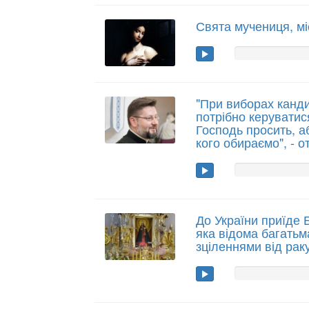
Свята мучениця, мі
"При виборах канд
потрібно керуватис
Господь просить, а
кого обираємо", - о
До України приїде 
яка відома багатьм
зціленнями від рак