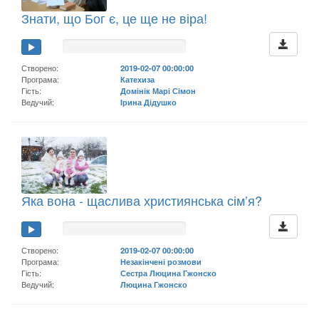
Знати, що Бог є, це ще не віра!
Створено:
2019-02-07 00:00:00
Програма:
Катехиза
Гість:
Домінік Марі Сімон
Ведучий:
Ірина Дідушко
Яка вона - щаслива християнська сім’я?
Створено:
2019-02-07 00:00:00
Програма:
Незакінчені розмови
Гість:
Сестра Люцина Гжонско
Ведучий:
Люцина Гжонско