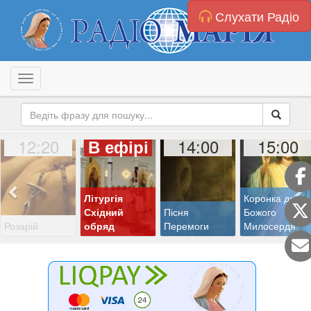
Слухати Радіо
Toggle navigation
12:20
14:00
15:00
В ефірі
Літургія
Коронка до
Східний
Пісня
Божого
Розарій
обряд
Перемоги
Милосердя