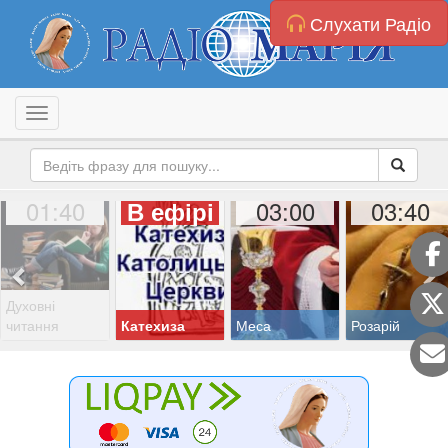
Слухати Радіо
Toggle navigation
01:40
03:00
03:40
В ефірі
Духовні
читання
Катехиза
Меса
Розарій