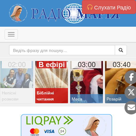
Слухати Радіо
Toggle navigation
02:00
03:00
03:40
В ефірі
Непісні
Біблійні
розмови
читання
Меса
Розарій