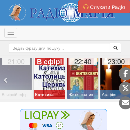
Слухати Радіо
Toggle navigation
21:00
22:40
23:00
В ефірі
Вечірній ефір
Катехиза
Житія святих
Акафіст