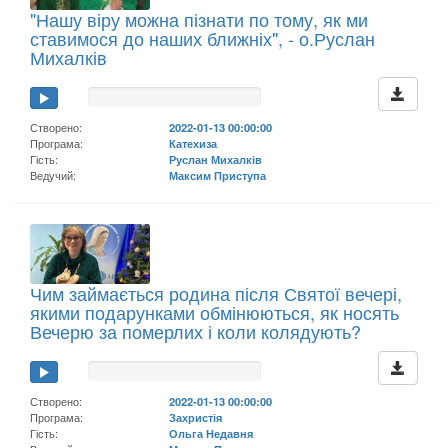
"Нашу віру можна пізнати по тому, як ми
ставимося до наших ближніх", - о.Руслан
Михалків
Створено:
2022-01-13 00:00:00
Програма:
Катехиза
Гість:
Руслан Михалків
Ведучий:
Максим Приступа
Чим займається родина після Святої вечері,
якими подарунками обмінюються, як носять
Вечерю за померлих і коли колядують?
Створено:
2022-01-13 00:00:00
Програма:
Захристія
Гість:
Ольга Недавня