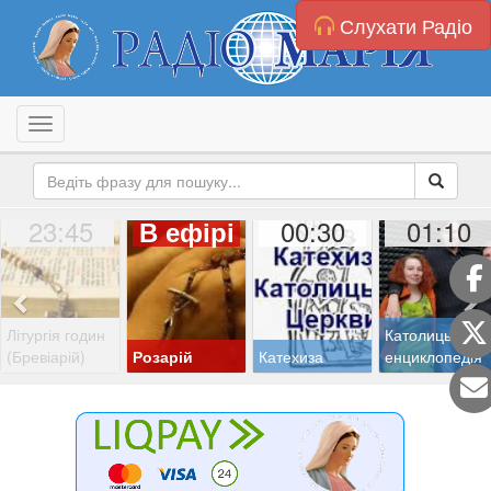
Слухати Радіо
Toggle navigation
23:45
00:30
01:10
В ефірі
Літургія годин
Католицька
(Бревіарій)
Розарій
Катехиза
енциклопедія