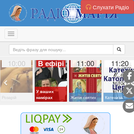
Слухати Радіо
Toggle navigation
10:00
11:00
11:20
В ефірі
У ваших
Розарій
намірах
Житія святих
Катехиза