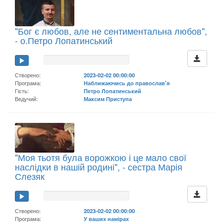
"Бог є любов, але не сентиментальна любов",
- о.Петро Лопатинський
Створено:
2023-02-02 00:00:00
Програма:
Наближаючись до православ'я
Гість:
Петро Лопатинський
Ведучий:
Максим Приступа
"Моя тьотя була ворожкою і це мало свої
наслідки в нашій родині", - сестра Марія
Слезяк
Створено:
2023-02-02 00:00:00
Програма:
У ваших намірах