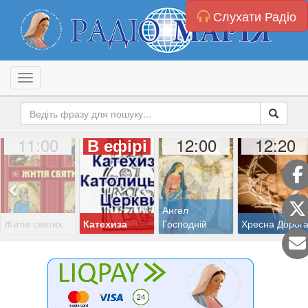
Слухати Радіо
Toggle navigation
11:00
12:00
12:20
В ефірі
Ангел
Житія святих
Катехиза
Господній
Хресна Дорог