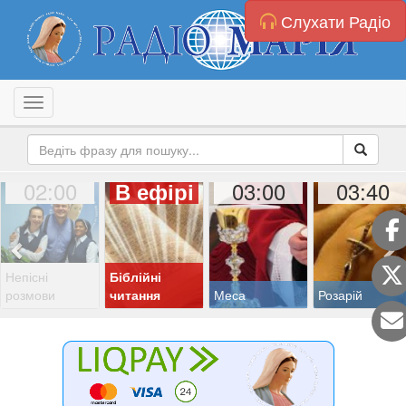
Слухати Радіо
Toggle navigation
02:00
03:00
03:40
В ефірі
Непісні
Біблійні
розмови
читання
Меса
Розарій