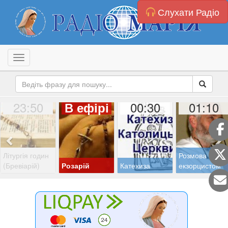
Слухати Радіо
Toggle navigation
23:50
00:30
01:10
В ефірі
Літургія годин
Розмова з
(Бревіарій)
Розарій
Катехиза
екзорцистом