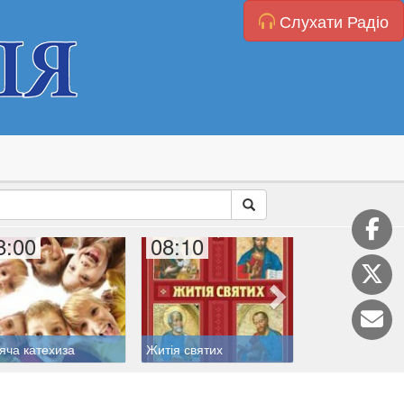
Слухати Радіо
8:00
08:10
08:30
яча катехиза
Житія святих
Годинки