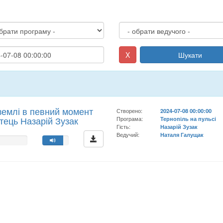
X
Шукати
землі в певний момент
Створено:
2024-07-08 00:00:00
отець Назарій Зузак
Програма:
Тернопіль на пульсі
Гість:
Назарій Зузак
Ведучий:
Наталя Галущак