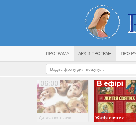
ПРОГРАМА
АРХІВ ПРОГРАМ
ПРО РА
06:00
В ефірі
Дитяча катехиза
Житія святих