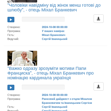
"Чоловіки навідміну від жінок менш готові до
шлюбу", - отець Міхал Бранкевич
Створено:
2024-10-08 00:00:00
Програма:
У ваших намірах
Гість:
Міхал Бранкевич
Ведучий:
Сергій Іваницький
"Важко одразу зрозуміти мотиви Папи
Франциска", - отець Міхал Бранкевич про
номінацію кардинала українця
Створено:
2024-10-08 00:00:00
Програма:
Ранковий дайджест з отцем Міхалом
Бранкевичем та Іваницьким Сергієм
Гість:
Сергій Іваницький
Ведучий:
Сергій Іваницький