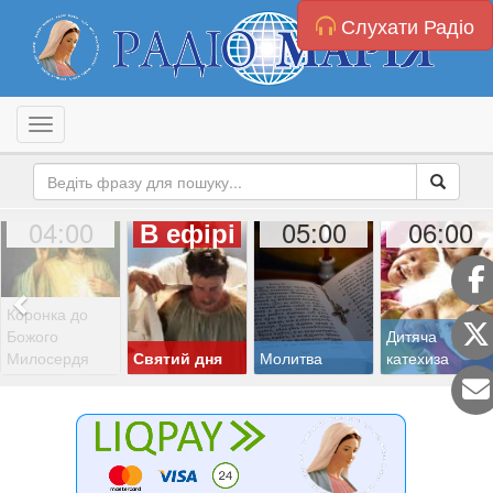
Слухати Радіо
Toggle navigation
04:00
05:00
06:00
В ефірі
Коронка до
Божого
Дитяча
Милосердя
Святий дня
Молитва
катехиза