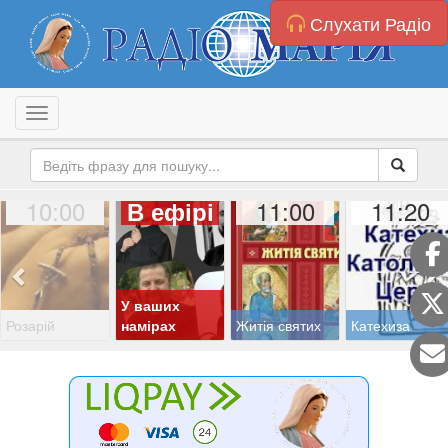
Слухати Радіо
Toggle navigation
10:00
11:00
11:20
В ефірі
У ваших
Розарій
намірах
Житія святих
Катехиза