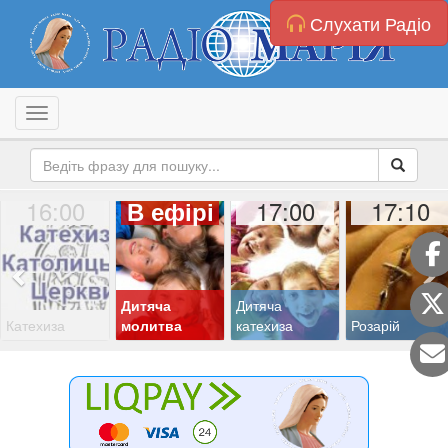
Слухати Радіо
Toggle navigation
16:00
17:00
17:10
В ефірі
Дитяча
Дитяча
Катехиза
молитва
катехиза
Розарій