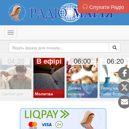
Слухати Радіо
Toggle navigation
04:20
06:00
06:20
В ефірі
Дитяча
Голос народу,
Святий дня
Молитва
катехиза
голос Божий