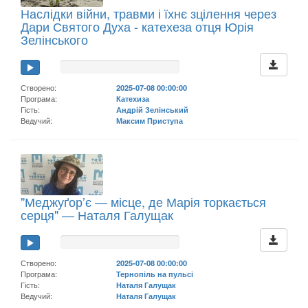
Наслідки війни, травми і їхнє зцілення через
Дари Святого Духа - катехеза отця Юрія
Зелінського
Створено:
2025-07-08 00:00:00
Програма:
Катехиза
Гість:
Андрій Зелінський
Ведучий:
Максим Приступа
"Меджуґорʼє — місце, де Марія торкається
серця" — Наталя Галущак
Створено:
2025-07-08 00:00:00
Програма:
Тернопіль на пульсі
Гість:
Наталя Галущак
Ведучий:
Наталя Галущак