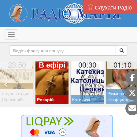
Слухати Радіо
Toggle navigation
23:50
00:30
01:10
В ефірі
Літургія годин
Розмова з
(Бревіарій)
Розарій
Катехиза
екзорцистом