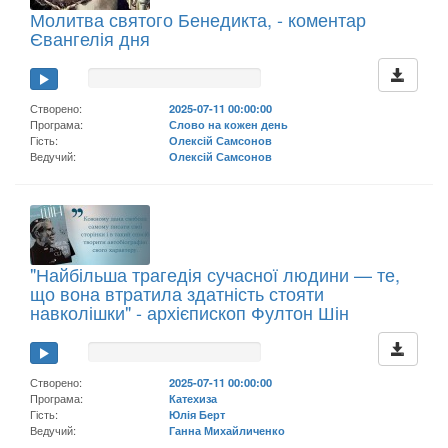
Молитва святого Бенедикта, - коментар
Євангелія дня
Створено:
2025-07-11 00:00:00
Програма:
Слово на кожен день
Гість:
Олексій Самсонов
Ведучий:
Олексій Самсонов
"Найбільша трагедія сучасної людини — те,
що вона втратила здатність стояти
навколішки" - архієпископ Фултон Шін
Створено:
2025-07-11 00:00:00
Програма:
Катехиза
Гість:
Юлія Берт
Ведучий:
Ганна Михайличенко