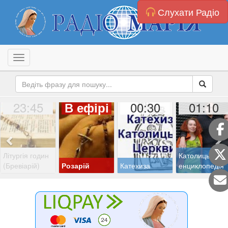
Слухати Радіо
Toggle navigation
23:45
00:30
01:10
В ефірі
Літургія годин
Католицька
(Бревіарій)
Розарій
Катехиза
енциклопедія