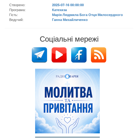
Створено:
2025-07-16 00:00:00
Програма:
Катехиза
Гість:
Марія Людмила Бога Отця Милосердного
Ведучий:
Ганна Михайличенко
Соціальні мережі