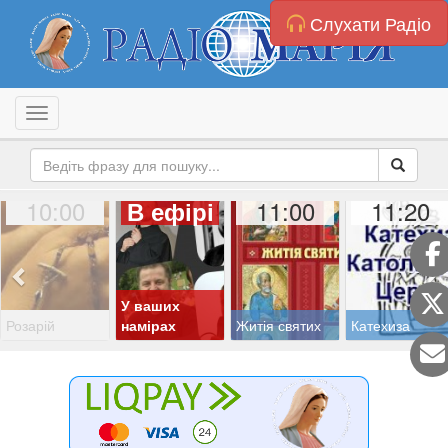
Слухати Радіо
Toggle navigation
10:00
11:00
11:20
В ефірі
У ваших
Розарій
намірах
Житія святих
Катехиза