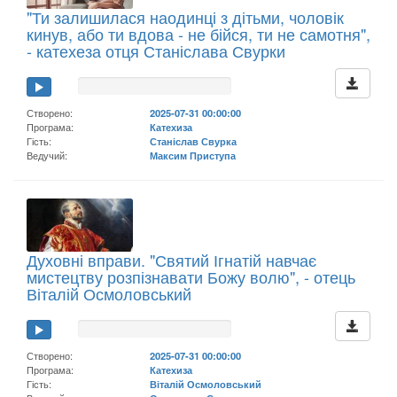
"Ти залишилася наодинці з дітьми, чоловік
кинув, або ти вдова - не бійся, ти не самотня",
- катехеза отця Станіслава Свурки
Створено:
2025-07-31 00:00:00
Програма:
Катехиза
Гість:
Станіслав Свурка
Ведучий:
Максим Приступа
Духовні вправи. "Святий Ігнатій навчає
мистецтву розпізнавати Божу волю", - отець
Віталій Осмоловський
Створено:
2025-07-31 00:00:00
Програма:
Катехиза
Гість:
Віталій Осмоловський