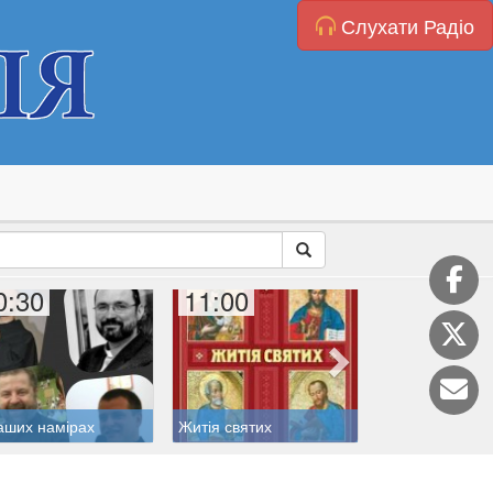
Слухати Радіо
0:30
11:00
11:20
аших намірах
Житія святих
Катехиза