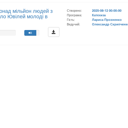
Понад мільйон людей з
Створено:
2025-08-12 00:00:00
дало Ювілей молоді в
Програма:
Катехиза
Гість:
Лариса Прохненко
Ведучий:
Олександр Скрипченк