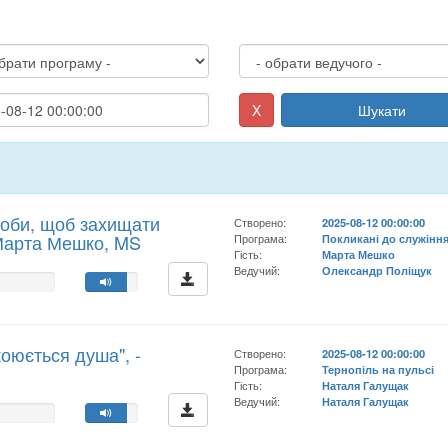
X
Шукати
соби, щоб захищати
Створено:
2025-08-12 00:00:00
. Марта Мешко, MS
Програма:
Покликані до служінн
Гість:
Марта Мешко
Ведучий:
Олександр Поліщук
коюється душа", -
Створено:
2025-08-12 00:00:00
Програма:
Тернопіль на пульсі
Гість:
Наталя Галущак
Ведучий:
Наталя Галущак