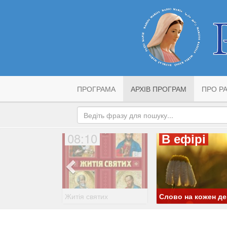
ПРОГРАМА
АРХІВ ПРОГРАМ
ПРО РА
08:10
В ефірі
Житія святих
Слово на кожен д