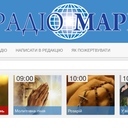
ДІО
НАПИСАТИ В РЕДАКЦІЮ
ЯК ПОЖЕРТВУВАТИ
09:00
10:00
1
ень
Молитовна лінія
Розарій
У в