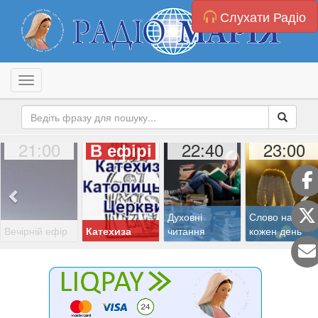
Слухати Радіо
Toggle navigation
21:00
22:40
23:00
В ефірі
Духовні
Слово на
Вечірній ефір
Катехиза
читання
кожен день