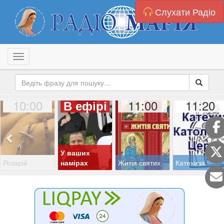
Слухати Радіо
Toggle navigation
10:00
11:00
11:20
В ефірі
У ваших
Розарій
намірах
Житія святих
Катехиза