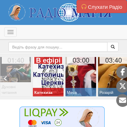
Слухати Радіо
Toggle navigation
01:40
03:00
03:40
В ефірі
Духовні
читання
Катехиза
Меса
Розарій