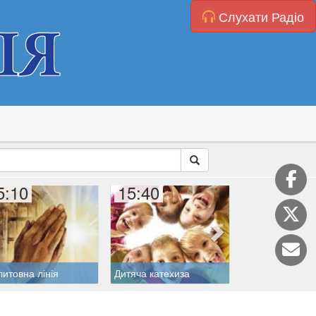
Слухати Радіо
5:10
15:40
16:00
итовна лінія
Дитяча катехиза
Катехиза