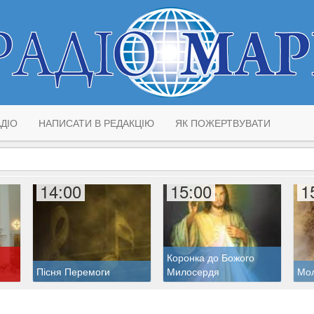
ДІО
НАПИСАТИ В РЕДАКЦІЮ
ЯК ПОЖЕРТВУВАТИ
14:00
15:00
1
Коронка до Божого
Пісня Перемоги
Милосердя
Мол