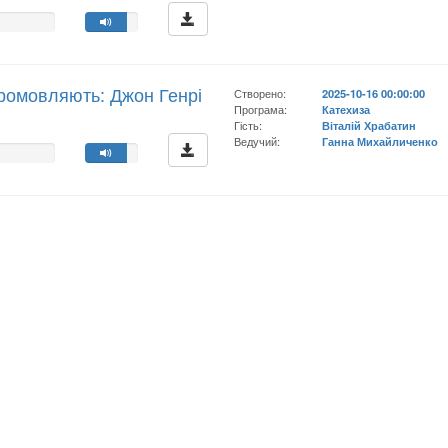
ромовляють: Джон Генрі
Створено:
2025-10-16 00:00:00
Програма:
Катехиза
Гість:
Віталій Храбатин
Ведучий:
Ганна Михайличенко