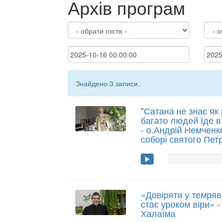
Архів програм
Знайдено 3 записи.
"Сатана не знає як 
багато людей їде 
- о.Андрій Немченк
соборі святого Пет
«Довіряти у темряв
стає уроком віри» 
Халаїма