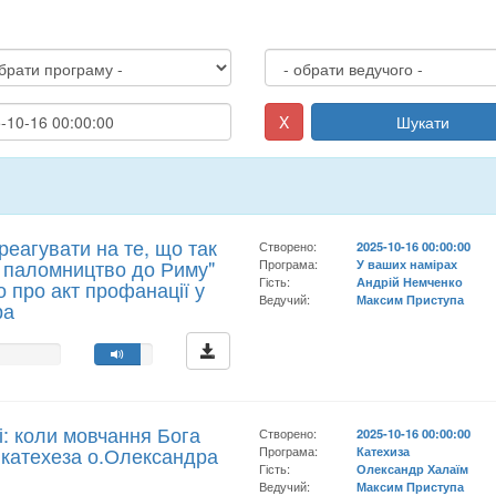
X
Шукати
реагувати на те, що так
Створено:
2025-10-16 00:00:00
в паломництво до Риму"
Програма:
У ваших намірах
Гість:
Андрій Немченко
о про акт профанації у
Ведучий:
Максим Приступа
ра
і: коли мовчання Бога
Створено:
2025-10-16 00:00:00
- катехеза о.Олександра
Програма:
Катехиза
Гість:
Олександр Халаїм
Ведучий:
Максим Приступа