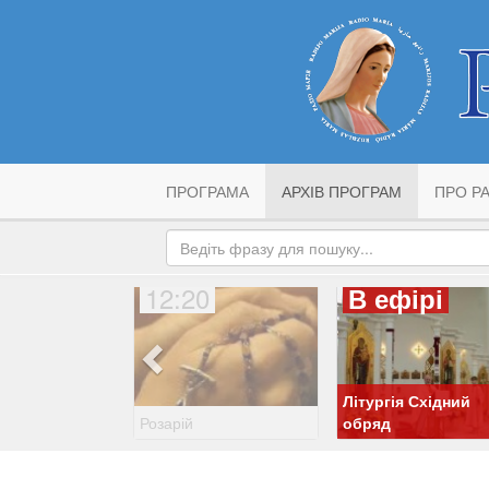
ПРОГРАМА
АРХІВ ПРОГРАМ
ПРО РА
12:20
В ефірі
Літургія Східний
Розарій
обряд