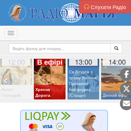
Слухати Радіо
Toggle navigation
12:00
13:00
14:00
В ефірі
Св.Літургія з
храму Успіння
Пресвятої
Ангел
Хресна
Богородиці
Господній
Дорога
(Страдч)
Денний ефір