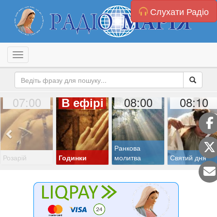
Слухати Радіо
Toggle navigation
07:00
08:00
08:10
В ефірі
Ранкова
Розарій
Годинки
молитва
Святий дня