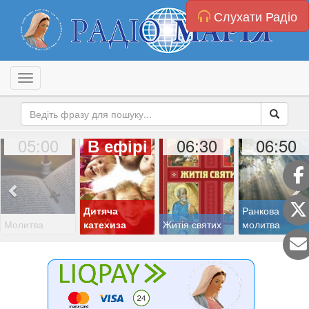
Слухати Радіо
Toggle navigation
05:00
06:30
06:50
В ефірі
Дитяча
Ранкова
Молитва
катехиза
Житія святих
молитва