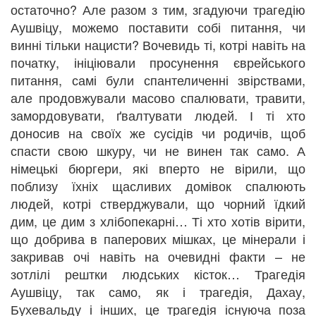
остаточно? Але разом з тим, згадуючи трагедію
Аушвіцу, можемо поставити собі питання, чи
винні тільки нацисти? Вочевидь ті, котрі навіть на
початку, ініціювали просунення єврейського
питання, самі були спантеличенні звірствами,
але продовжували масово спалювати, травити,
замордовувати, ґвалтувати людей. І ті хто
доносив на своїх же сусідів чи родичів, щоб
спасти свою шкуру, чи не винен так само. А
німецькі бюргери, які вперто не вірили, що
поблизу їхніх щасливих домівок спалюють
людей, котрі стверджували, що чорний їдкий
дим, це дим з хлібопекарні… Ті хто хотів вірити,
що добрива в паперових мішках, це мінерали і
закривав очі навіть на очевидні факти – не
зотлілі рештки людських кісток… Трагедія
Аушвіцу, так само, як і трагедія, Дахау,
Бухевальду і інших, це трагедія існуюча поза