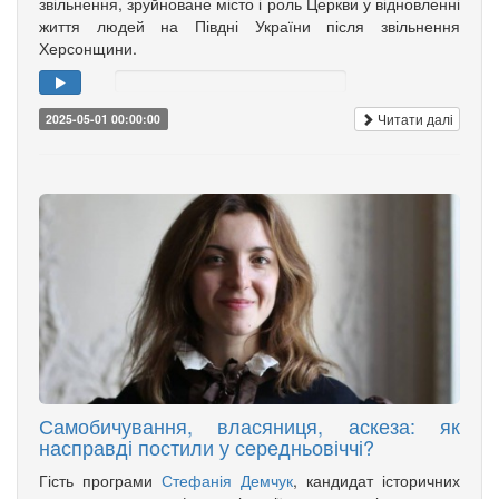
звільнення, зруйноване місто і роль Церкви у відновленні
життя людей на Півдні України після звільнення
Херсонщини.
Читати далі
2025-05-01 00:00:00
Самобичування, власяниця, аскеза: як
насправді постили у середньовіччі?
Гість програми
Стефанія Демчук
, кандидат історичних