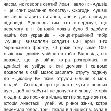
часом. Як говорив святий Йоан Павло ІІ: «Аушвіц
– це іспит сумління людству». Сьогодні Аушвіц
не лише ставить питання, але й дає очевидні
відповіді. Відповідь тим хто стверджує, що
перемогу в ІІ Світовій можна було б здобути
навіть без українців - концентраційний табір
"Аушвіц" визволяли солдати 60-ї армії 1-го
Українського фронту, 70 років тому саме 100-
львівська дивізія увійшла в табір. Відповідь, хто
вважає, що ця війна котра розгорілась на
Донбасі не увійде в їхні домівки і свідомо
дозволяє в свій мозок засипати отруту подібну
до «Циклону Б» яким отруїли більше 3 млн.
людей. Сьогодні про це варто чути з перших
вуст, щоб не забути і не допустити знову. Історія
людини, що прожила кілька життів за одне життя.
Історія Анастасії Гулей, 90 річної жінки, котра
пережила голод, тричі тікала від нацистів, була в