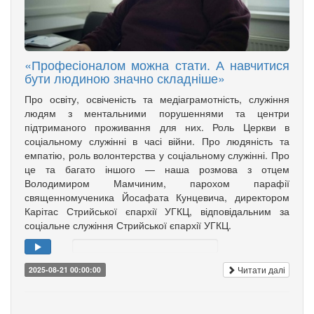
«Професіоналом можна стати. А навчитися
бути людиною значно складніше»
Про освіту, освіченість та медіаграмотність, служіння
людям з ментальними порушеннями та центри
підтриманого проживання для них. Роль Церкви в
соціальному служінні в часі війни. Про людяність та
емпатію, роль волонтерства у соціальному служінні. Про
це та багато іншого — наша розмова з отцем
Володимиром Мамчиним, парохом парафії
священномученика Йосафата Кунцевича, директором
Карітас Стрийської єпархії УГКЦ, відповідальним за
соціальне служіння Стрийської єпархії УГКЦ.
Читати далі
2025-08-21 00:00:00