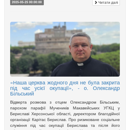
Читати далі
2025-05-25 00:00:00
«Наша церква жодного дня не була закрита
під час усієї окупації», - о. Олександр
Більський
Відверта розмова з отцем Олександром Більським,
парохом парафії Мучеників Макавейських УГКЦ у
Бериславі Херсонської області, директором благодійної
організації Карітас Берислав. Про ризиковане соціальне
служіння під час окупації Берислава та після його