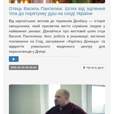
Отець Василь Пантелюк: Шлях від зцілення
тіла до порятунку душ на сході України
Від карпатських витоків до териконів Донбасу — історія
священника, який присвятив життя служінню людям у
найважчих умовах. Дізнайтеся про життєвий шлях отця
Василя Пантелюка: його роботу в реанімації, містичне
покликання на Схід, заснування «Карітасу Донецьк» та
відкриття унікального медичного центру для
переселенців у Дніпрі.
Читати далі
2026-05-20 00:00:00