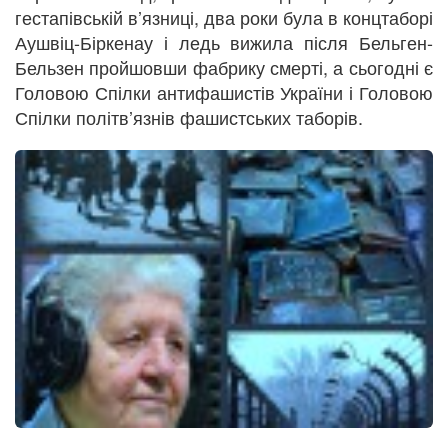
гестапівській в’язниці, два роки була в концтаборі
Аушвіц-Біркенау і ледь вижила після Бельген-
Бельзен пройшовши фабрику смерті, а сьогодні є
Головою Спілки антифашистів України і Головою
Спілки політв’язнів фашистських таборів.