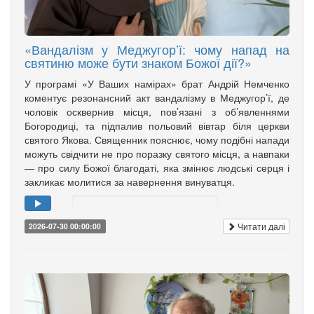
«Вандалізм у Меджугор’ї: чому напад на
святиню може бути знаком Божої дії?»
У програмі «У Ваших намірах» брат Андрій Немченко
коментує резонансний акт вандалізму в Меджугор’ї, де
чоловік осквернив місця, пов’язані з об’явленнями
Богородиці, та підпалив польовий вівтар біля церкви
святого Якова. Священник пояснює, чому подібні напади
можуть свідчити не про поразку святого місця, а навпаки
— про силу Божої благодаті, яка змінює людські серця і
закликає молитися за навернення винуватця.
Читати далі
2026-07-30 00:00:00