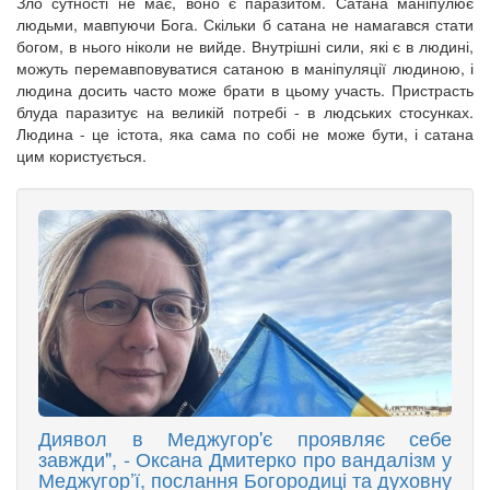
Зло сутності не має, воно є паразитом. Сатана маніпулює
людьми, мавпуючи Бога. Скільки б сатана не намагався стати
богом, в нього ніколи не вийде. Внутрішні сили, які є в людині,
можуть перемавповуватися сатаною в маніпуляції людиною, і
людина досить часто може брати в цьому участь. Пристрасть
блуда паразитує на великій потребі - в людських стосунках.
Людина - це істота, яка сама по собі не може бути, і сатана
цим користується.
Диявол в Меджугор'є проявляє себе
завжди", - Оксана Дмитерко про вандалізм у
Меджугор’ї, послання Богородиці та духовну