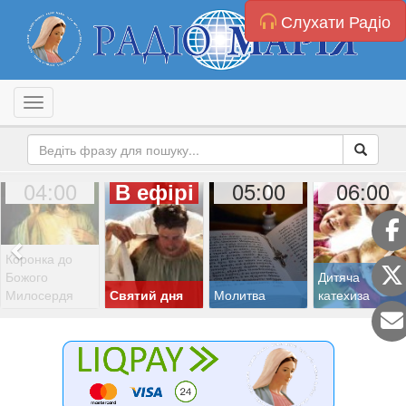
Слухати Радіо
Toggle navigation
04:00
05:00
06:00
В ефірі
Коронка до
Божого
Дитяча
Милосердя
Святий дня
Молитва
катехиза