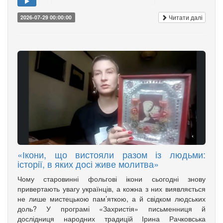
Читати далі
2026-07-29 00:00:00
«Ікони, що вистояли разом із людьми:
історії, в яких досі живе молитва»
Чому старовинні фольгові ікони сьогодні знову
привертають увагу українців, а кожна з них виявляється
не лише мистецькою пам’яткою, а й свідком людських
доль? У програмі «Захристія» письменниця й
дослідниця народних традицій Ірина Рачковська