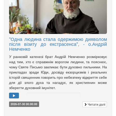
"Одна людина стала одержимою дияволом
після візиту до екстрасенса", - о.Андрій
Немченко
У ранковій катехезі брат Андрій Немченко розмірковує
над тим, хто є справжнім ворогом людини, та пояснює,
чому Святе Письмо закликає бути духовно пильними. На
прикладах зради Юди, досвіду екзорцизмів і реальних
історій священник говорить про небезпеку відкриття себе
для дії злого духа та нагадує, як християнин може
зберегти духовний імунітет.
Читати далі
2026-07-30 00:00:00