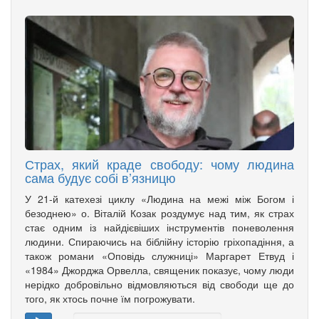
Страх, який краде свободу: чому людина
сама будує собі в’язницю
У 21-й катехезі циклу «Людина на межі між Богом і
безоднею» о. Віталій Козак роздумує над тим, як страх
стає одним із найдієвіших інструментів поневолення
людини. Спираючись на біблійну історію гріхопадіння, а
також романи «Оповідь служниці» Маргарет Етвуд і
«1984» Джорджа Орвелла, священик показує, чому люди
нерідко добровільно відмовляються від свободи ще до
того, як хтось почне їм погрожувати.