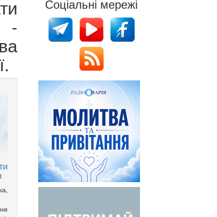
ти
Соціальні мережі
 -
ва
ї.
и
в
ка,
не