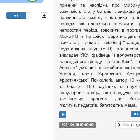
причини та наслідки, про глибину
важливість стану батьків, лайфхаки 
правильного виходу з істерики та і
поради, як правильно пережити ц
непростий період, говорили в прогр
МамаФМ з Наталією Сиротич, дитяч
психолог, доктор філософії-канди
педагогічних наук (PhD), арт-терапе
викладач УКУ, фахівець із волонтерс
Благодійного фонду "Карітас-Київ", ч
Асоціації дитячих та сімейних психоло
України, член Української Асоціа
Християнської Психології, автор 10 к
та близько 100 наукових та науко
популярних праць, автор-ведуча ни
тренінгових програм для батькі
підлітків, педагогів, багатодітна мама.
Читати да
2021-04-20 00:00:00