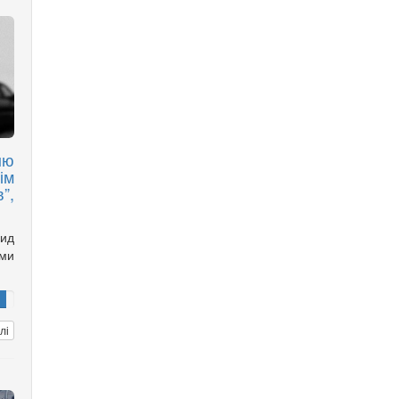
ню
ім
”,
ид
ами
лі