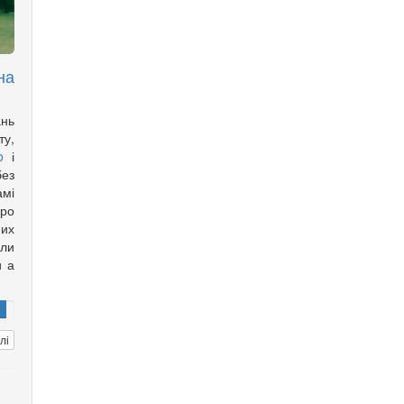
на
нь
у,
o
і
ез
мі
ро
их
оли
и а
лі