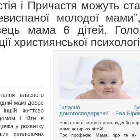
тія і Причастя можуть ста
виспаної молодої мами”,
ець мама 6 дітей, Голо
ції християнської психологі
нання власного
 одній мамі добре
"Класно бут
 іншій життєво
домогосподаркою!" - Ева Біро
домом і “йти в
Наша гостя: мотиваторка, відеоблогер
дочка у розвитку
мама чотирьох дітей!
нших хвилюючих
Про професію Мама, про те як 