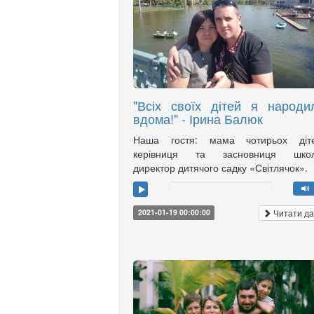
"Всіх своїх дітей я народи
вдома!" - Ірина Балюк
Наша гостя: мама чотирьох діте
керівниця та засновниця школ
директор дитячого садку «Світлячок».
Читати да
2021-01-19 00:00:00