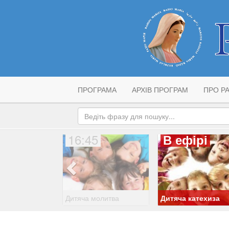
ПРОГРАМА
АРХІВ ПРОГРАМ
ПРО РА
16:45
В ефірі
Дитяча молитва
Дитяча катехиза