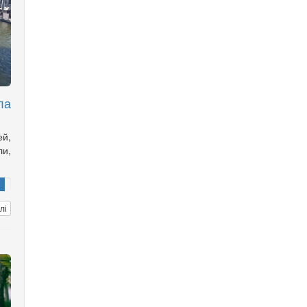
ла
й,
и,
лі