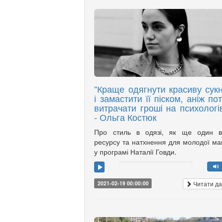
“Краще одягнути красиву сук
і замастити її піском, аніж пот
витрачати гроші на психологів
- Ольга Костюк
Про стиль в одязі, як ще один в
ресурсу та натхнення для молодої м
у програмі Наталії Говди.
Читати да
2021-02-19 00:00:00