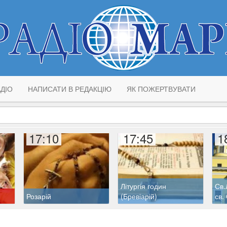
ДІО
НАПИСАТИ В РЕДАКЦІЮ
ЯК ПОЖЕРТВУВАТИ
17:10
17:45
1
Літургія годин
Св.
Розарій
(Бревіарій)
св.