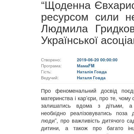
“Щоденна Євхарис
ресурсом сили не
Людмила Гридков
Української асоціа
Створено:
2019-06-20 00:00:00
Програма:
МамаFM
Гість:
Наталія Говда
Ведучий:
Наталя Говда
Про феноменальний досвід поєд
материнства і кар’єри, про те, чому
залишатись вдома з дітьми, а
необхідно реалізовуватись поза 
люди”, про важливість дитячого са
дитини, а також про багато і