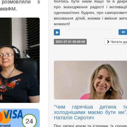
розмовляли з
боятись бути ніким якщо ти в декре
про знаходження радості і мотиваці
мамаФМ.
одноманітних буднях, про саморозвит
виховання дітей, книжки і вміння жит
моменті!
Читати да
2021-07-01 00:00:00
“Чим гарячіша дитина т
холоднішими маємо бути ми”,
Наталія Сиротич
Про дитячі кризи та істерики, їх справ