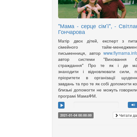
"Мама - серце сім’ї", - Світла
Гончарова
Матір двох дітей, експерт з пита
сімейного тайм-менеджмент
письменниця, автор
www.flymama.inf
автор системи "Виховання б
страждання" Про те як і де ма
знаходити і відновлювати сили, п
пріоритети в організації щоденн
завдань та про те як собі допомогти к
близькі допомогти не можуть говорил
програмі МамаФМ.
Читати да
2021-01-04 00:00:00