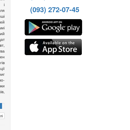
 і
(093) 272-07-45
для
нші
ей
амі
ий
дат
вт,
тва
лен
гів
ції
ниг
во-
зки
в,
лі