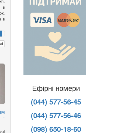
ті,
ї в
ок,
и в
лі
Ефірні номери
(044) 577-56-45
им
(044) 577-56-46
 -
(098) 650-18-60
жні