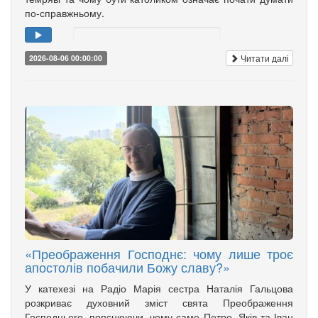
по-справжньому.
Читати далі
2026-08-06 00:00:00
«Преображення Господнє: чому лише троє
апостолів побачили Божу славу?»
У катехезі на Радіо Марія сестра Наталія Гальцова
розкриває духовний зміст свята Преображення
Господнього, пояснюючи, чому саме Петро, Яків та Іван