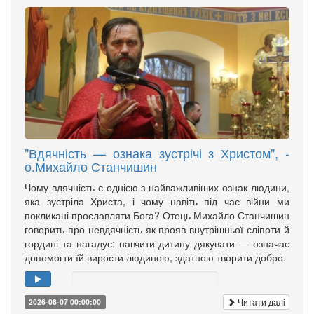
"Вдячність — ознака зустрічі з Христом", -
о.Михайло Станчишин
Чому вдячність є однією з найважливіших ознак людини,
яка зустріла Христа, і чому навіть під час війни ми
покликані прославляти Бога? Отець Михайло Станчишин
говорить про невдячність як прояв внутрішньої сліпоти й
гордині та нагадує: навчити дитину дякувати — означає
допомогти їй вирости людиною, здатною творити добро.
Читати далі
2026-08-07 00:00:00