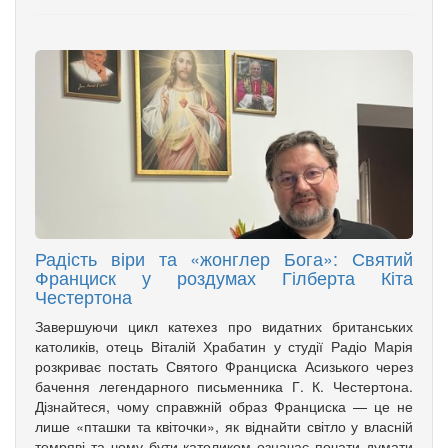
Радість віри та «жонглер Бога»: Святий
Франциск у роздумах Гілберта Кіта
Честертона
Завершуючи цикл катехез про видатних британських
католиків, отець Віталій Храбатин у студії Радіо Марія
розкриває постать Святого Франциска Асизького через
бачення легендарного письменника Г. К. Честертона.
Дізнайтеся, чому справжній образ Франциска — це не
лише «пташки та квіточки», як віднайти світло у власній
темряві та чому бути католиком означає почати думати