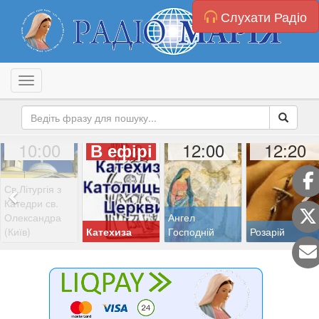
Слухати Радіо
Toggle navigation
10:00
12:00
12:20
В ефірі
Св.Літургія з
Катедри св.
Олександра
Ангел
(Київ)
Катехиза
Господній
Розарій