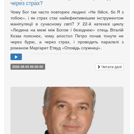
через страх?
Чому Бог так часто повторює людині: «Не бійся, бо Я з
тобою», і як страх стає найефективнішим інструментом
маніпуляції в сучасному світі? У 22-й катехезі циклу
«Людина на межі між Богом і безоднею» отець Віталій
Козак пояснює, чому апостол Петро почав тонути не
через бурю, а через страх, і проводить паралелі з
романом Маргарет Етвуд «Оповідь служниці».
Читати далі
2026-08-05 00:00:00