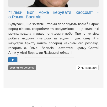
"Тільки Бог може керувати хаосом!" -
о.Роман Василів
Відчуваєш, що життєві шторми паралізують волю? Страх
перед війною, хворобами та невідомістю — це хвилі, які
можна подолати лише поглядом у небо! Про те, як віра
робить людину «легшою за воду» і дає силу йти
назустріч Христу навіть посеред найбільшого розпачу,
говорить о. Роман Василів, настоятель храму Святої
Анни у місті Борислав Львівської області.
Читати далі
2026-08-04 00:00:00