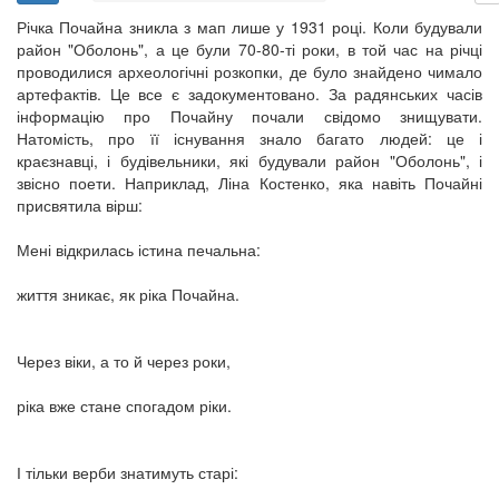
Річка Почайна зникла з мап лише у 1931 році. Коли будували
район "Оболонь", а це були 70-80-ті роки, в той час на річці
проводилися археологічні розкопки, де було знайдено чимало
артефактів. Це все є задокументовано. За радянських часів
інформацію про Почайну почали свідомо знищувати.
Натомість, про її існування знало багато людей: це і
краєзнавці, і будівельники, які будували район "Оболонь", і
звісно поети. Наприклад, Ліна Костенко, яка навіть Почайні
присвятила вірш:
Мені відкрилась істина печальна:
життя зникає, як ріка Почайна.
Через віки, а то й через роки,
ріка вже стане спогадом ріки.
І тільки верби знатимуть старі: