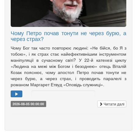
Чому Петро почав тонути не через бурю, а
через страх?
Чому Бог так часто повторює людині: «Не бійся, бо Я з
тобою», і як страх стає найефективнішим інструментом
маніпуляції в сучасному світі? У 22-й катехезі циклу
«Людина на межі між Богом і безоднею» отець Віталій
Козак пояснює, чому апостол Петро почав тонути не
через бурю, а через страх, і проводить паралелі з
романом Маргарет Етвуд «Оповідь служниці».
Читати далі
2026-08-05 00:00:00