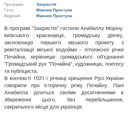
Програма:
Захристія
Гість:
Максим Приступа
Ведучий:
Максим Приступа
В програмі "Захристія" гостили Анабеллу Моріну,
київського краєзнавця, громадську діячку,
засновницю першого міського проекту з
ревіталізації міської водойми - літописної річки
Почайна, керівницю громадського об'єднання
"Громадський рух "Почайна", художницю, поетесу
та публіциста.
В контексті 1031-ї річниці хрещення Русі-України
говорили про історичну річку Почайну. Пані
Анабелла ділиться своїми досягненнями в
збереженні цього, без перебільшення,
сакрального місця для українців.