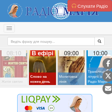
Слухати Радіо
Toggle navigation
08:10
09:00
10:00
В ефірі
Трансляція
Слово на
Молитовна
літургії із студії
Житія святих
кожен день
лінія
Радіо Марія