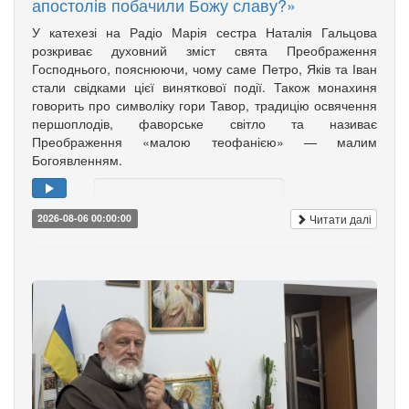
апостолів побачили Божу славу?»
У катехезі на Радіо Марія сестра Наталія Гальцова
розкриває духовний зміст свята Преображення
Господнього, пояснюючи, чому саме Петро, Яків та Іван
стали свідками цієї виняткової події. Також монахиня
говорить про символіку гори Тавор, традицію освячення
першоплодів, фаворське світло та називає
Преображення «малою теофанією» — малим
Богоявленням.
Читати далі
2026-08-06 00:00:00