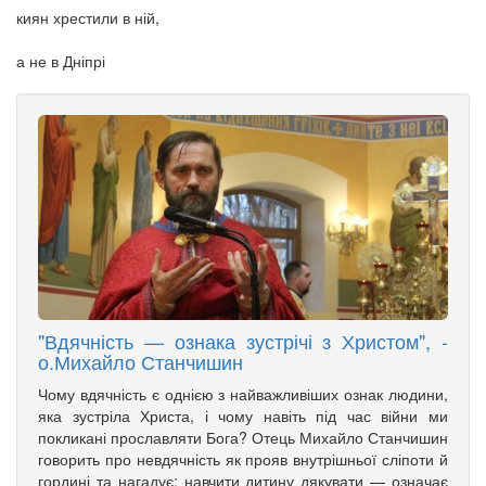
киян хрестили в ній,
а не в Дніпрі
"Вдячність — ознака зустрічі з Христом", -
о.Михайло Станчишин
Чому вдячність є однією з найважливіших ознак людини,
яка зустріла Христа, і чому навіть під час війни ми
покликані прославляти Бога? Отець Михайло Станчишин
говорить про невдячність як прояв внутрішньої сліпоти й
гордині та нагадує: навчити дитину дякувати — означає