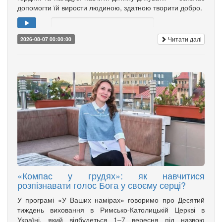
допомогти їй вирости людиною, здатною творити добро.
Читати далі
2026-08-07 00:00:00
«Компас у грудях»: як навчитися
розпізнавати голос Бога у своєму серці?
У програмі «У Ваших намірах» говоримо про Десятий
тиждень виховання в Римсько-Католицькій Церкві в
Україні, який відбудеться 1–7 вересня під назвою