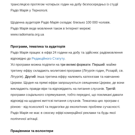
трансляцією протягом чотирьох годин на добу безпосередньо із студії
Радіо Марія у Тернополі.
Щоденна аудиторія Радіо Марія складає близько 100 000 чоловік.
Радіо Марія веде мовлення також в Інтернет мережі:
www.radiomaria.org.ua
Програми, тематика та аудиторія
Радіо Марія працює в ефірі 24 години на добу та здійснює радіомовлення
відповідно до
Редакційного Статуту
.
Усі програми можна поділити на
три великі формати
.
Перший
: майже
третину ефіру складають молитовні програми (Літургія годин, Розарій, св.
Літургія).
Другий
: інша третина ефіру належить катехезам та навчанню
Церкви. Щодня на прямі ефіри запрошуються священики Церкви, де вони
викладають правди віри та відповідають на питання слухачів.
Третій
:
програми соціального спрямування, тобто передачі, що покликані давати
відповіді на щоденні життєві питання слухачів. Тематика цих програм є
різною - від психології та педагогіки до екологічних проблем сучасності.
Радіо Марія не має в своєму ефірі комерційної реклами та будь-якої
політичної агітації.
Працівники та волонтери