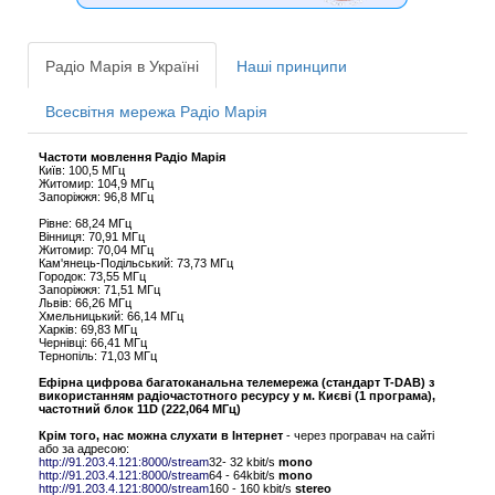
Радіо Марія в Україні
Наші принципи
Всесвітня мережа Радіо Марія
Частоти мовлення Радіо Марія
Київ: 100,5 МГц
Житомир: 104,9 МГц
Запоріжжя: 96,8 МГц
Рівне: 68,24 МГц
Вінниця: 70,91 МГц
Житомир: 70,04 МГц
Кам'янець-Подільський: 73,73 МГц
Городок: 73,55 МГц
Запоріжжя: 71,51 МГц
Львів: 66,26 МГц
Хмельницький: 66,14 МГц
Харків: 69,83 МГц
Чернівці: 66,41 МГц
Тернопіль: 71,03 МГц
Ефірна цифрова багатоканальна телемережа (стандарт T-DAB) з
використанням радіочастотного ресурсу у м. Києві (1 програма),
частотний блок 11D (222,064 МГц)
Крім того, нас можна слухати в Інтернет
- через програвач на сайті
або за адресою:
http://91.203.4.121:8000/stream
32- 32 kbit/s
mono
http://91.203.4.121:8000/stream
64 - 64kbit/s
mono
http://91.203.4.121:8000/stream
160 - 160 kbit/s
stereo