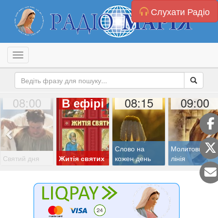
Слухати Радіо
Toggle navigation
08:00
08:15
09:00
В ефірі
Слово на
Молитовна
Святий дня
Житія святих
кожен день
лінія