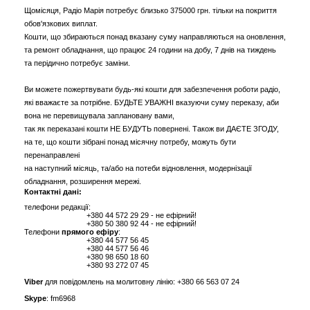
Щомісяця, Радіо Марія потребує близько 375000 грн. тільки на покриття
обов'язкових виплат.
Кошти, що збираються понад вказану суму направляються на оновлення,
та ремонт обладнання, що працює 24 години на добу, 7 днів на тиждень
та перідично потребує заміни.
Ви можете пожертвувати будь-які кошти для забезпечення роботи радіо,
які вважаєте за потрібне. БУДЬТЕ УВАЖНІ вказуючи суму переказу, аби
вона не перевищувала заплановану вами,
так як переказані кошти НЕ БУДУТЬ повернені. Також ви ДАЄТЕ ЗГОДУ,
на те, що кошти зібрані понад місячну потребу, можуть бути
перенаправлені
на наступний місяць, та/або на потеби відновлення, модернізації
обладнання, розширення мережі.
Контактні дані:
телефони редакції:
+380 44 572 29 29 - не ефірний!
+380 50 380 92 44 - не ефірний!
Телефони
прямого eфіру
:
+380 44 577 56 45
+380 44 577 56 46
+380 98 650 18 60
+380 93 272 07 45
Viber
для повідомлень на молитовну лінію: +380 66 563 07 24
Skype
: fm6968