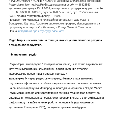
"РАДІОКОМПАНІЯ "СУПЕР-НОВА"
є Міжнародна благодійна організація
Радіо Марія, ідентифікаційний код юридичної особи — 36825553,
державна реєстрація 13.11.2009, номер запису про державну реєстрацію
— 1 065 102 0000 012778, адреса: 02095, м. Київ, вул. Срібнокільська,
8/394. Частка статутного фонду — 100%.
Президентом Міжнародної благодійної організації Радіо Марія є
Володимир Крутько. Головним директором програм, відповідальним за
програмну політику та її здійснення, є Отець Олексій Самсонов.
Повна
інформація про структуру власності
Радіо Марія - некомерційна станція, яка існує виключно за рахунок
пожертв своїх слухачів.
Фінансування радіо
Радіо Марія - міжнародна благодійна організація, незалежна від сторонніх
інституцій (державних, комерційних, політичних), що створює
інформаційно-просвітницькі звукові програми
та поширює їх через радіомовну мережу. Фінансується виключно
слухачами - фізичними особами - через механізми грошових переказів
на банківський рахунок Міжнародної благодійної організації "Радіо Марія".
Радіо Марія Україна для забезпечення функціонування має витрати за
споживання комунальних послуг, електроенергії, оплату вартості надання
радіосигналу та забезпечення роботи передавачів (що надаються
державним Клнцерном РРТ), послуги інтернет-провайдерам.