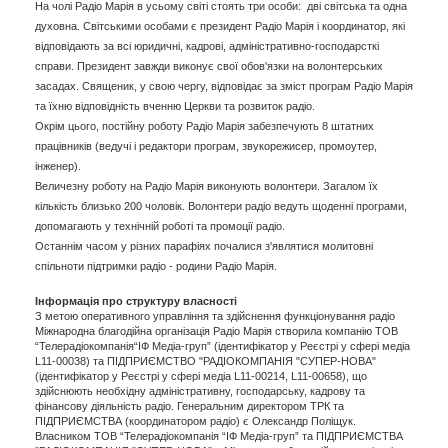
На чолі Радіо Марія в усьому світі стоять три особи: дві світська та одна
духовна. Світськими особами є президент Радіо Марія і координатор, які
відповідають за всі юридичні, кадрові, адміністративно-господарсткі
справи. Президент завжди виконує свої обов'язки на волонтерських
засадах. Священик, у свою чергу, відповідає за зміст програм Радіо Марія
та їхню відповідність вченню Церкви та розвиток радіо.
Окрім цього, постійну роботу Радіо Марія забезпечують 8 штатних
працівників (ведучі і редактори програм, звукорежисер, промоутер,
інженер).
Величезну роботу на Радіо Марія виконують волонтери. Загалом їх
кількість близько 200 чоловік. Волонтери радіо ведуть щоденні програми,
допомагають у технічній роботі та промоції радіо.
Останнім часом у різних парафіях почалися з'являтися молитовні
спільноти підтримки радіо - родини Радіо Марія.
Інформація про структуру власності
З метою оперативного управління та здійснення функціонування радіо
Міжнародна благодійна організація Радіо Марія створила компанію ТОВ
“Телерадіокомпанія“ІФ Медіа-груп” (ідентифікатор у Реєстрі у сфері медіа
L11-00038) та ПІДПРИЄМСТВО "РАДІОКОМПАНІЯ "СУПЕР-НОВА"
(ідентифікатор у Реєстрі у сфері медіа L11-00214, L11-00658), що
здійснюють необхідну адміністративну, господарську, кадрову та
фінансову діяльність радіо. Генеральним директором ТРК та
ПІДПРИЄМСТВА (координатором радіо) є Олександр Поліщук.
Власником ТОВ “Телерадіокомпанія “ІФ Медіа-груп” та
ПІДПРИЄМСТВА