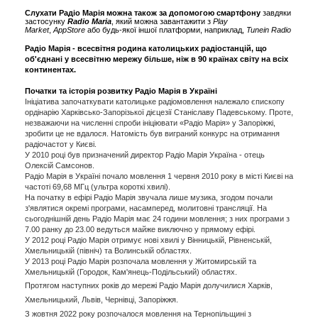
Слухати Радіо Марія можна також за допомогою смартфону
завдяки
застосунку
Radio Maria
, який можна завантажити з
Play
Market
,
AppStore
або будь-якої іншої платформи, наприклад,
Tunein Radio
Радіо Марія - всесвітня родина католицьких радіостанцій, що
об'єднані у всесвітню мережу більше, ніж в 90 країнах світу на всіх
континентах.
Початки та історія розвитку Радіо Марія в Україні
Ініціатива започаткувати католицьке радіомовлення належало єпископу
ордінарію Харківсько-Запорізької дієцезії Станіславу Падевському. Проте,
незважаючи на численні спроби ініціювати «Радіо Марія» у Запоріжжі,
зробити це не вдалося. Натомість був виграний конкурс на отримання
радіочастот у Києві.
У 2010 році був призначений директор Радіо Марія Україна - отець
Олексій Самсонов.
Радіо Марія в Україні почало мовлення 1 червня 2010 року в місті Києві на
частоті 69,68 МГц (ультра короткі хвилі).
На початку в ефірі Радіо Марія звучала лише музика, згодом почали
з'являтися окремі програми, насамперед, молитовні трансляції. На
сьогоднішній день Радіо Марія має 24 години мовлення; з них програми з
7.00 ранку до 23.00 ведуться майже виключно у прямому ефірі.
У 2012 році Радіо Марія отримує нові хвилі у Вінницькій, Рівненській,
Хмельницькій (північ) та Волинській областях.
У 2013 році Радіо Марія розпочала мовлення у Житомирській та
Хмельницькій (Городок, Кам'янець-Подільський) областях.
Протягом наступних років до мережі Радіо Марія долучилися Харків,
Хмельницький, Львів, Чернівці, Запоріжжя.
З жовтня 2022 року розпочалося мовлення на Тернопільщині з