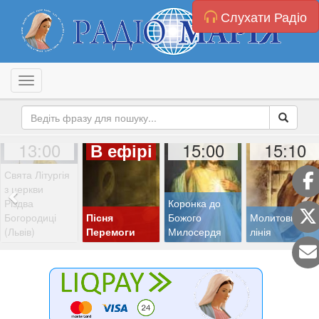
Слухати Радіо
Toggle navigation
13:00
15:00
15:10
В ефірі
Свята Літургія
з церкви
Різдва
Коронка до
Богородиці
Пісня
Божого
Молитовна
(Львів)
Перемоги
Милосердя
лінія