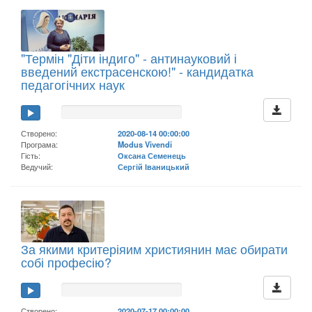
"Термін "Діти індиго" - антинауковий і
введений екстрасенскою!" - кандидатка
педагогічних наук
Створено:
2020-08-14 00:00:00
Програма:
Modus Vivendi
Гість:
Оксана Семенець
Ведучий:
Сергій Іваницький
За якими критеріяим християнин має обирати
собі професію?
Створено:
2020-07-17 00:00:00