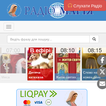
Слухати Радіо
Toggle navigation
07:00
08:10
08:15
В ефірі
Дитяча
Слово на
Меса
катехиза
Житія святих
кожен день