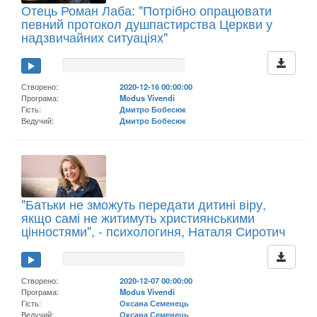
Отець Роман Лаба: "Потрібно опрацювати
певний протокол душпастирства Церкви у
надзвичайних ситуаціях"
Створено:
2020-12-16 00:00:00
Програма:
Modus Vivendi
Гість:
Дмитро Бобесюк
Ведучий:
Дмитро Бобесюк
"Батьки не зможуть передати дитині віру,
якщо самі не житимуть християнськими
цінностями", - психологиня, Наталя Сиротич
Створено:
2020-12-07 00:00:00
Програма:
Modus Vivendi
Гість:
Оксана Семенець
Ведучий:
Оксана Семенець