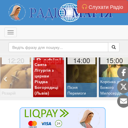
Слухати Радіо
Toggle navigation
12:20
14:00
15:00
В ефірі
Свята
Літургія з
церкви
Різдва
Коронка до
Богородиці
Пісня
Божого
Розарій
(Львів)
Перемоги
Милосердя