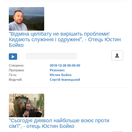
"Відміна целібату не вирішить проблеми!
Кидають служіння і одружені", - Отець Юстин
Бойко
Створено:
2018-12-28 00:00:00
Програма:
Резонанс
Гість:
Юстин Бойко
Ведучий:
Сергій Іваницький
"Сьогодні диявол найбільше воює проти
сім'ї", - отець Юстин Бойко