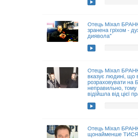
Отець Міхал БРАН
зранена гріхом - д
диявола"
Отець Міхал БРАНК
вказує людині, що 
розраховувати на 
неправильно, том
відійшла від цієї п
Отець Міхал БРАН
щонайменше ТИСЯЧ