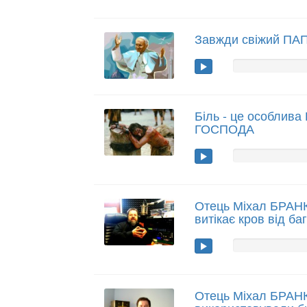
Завжди свіжий ПАП
Біль - це особлив
ГОСПОДА
Отець Міхал БРАНК
витікає кров від б
Отець Міхал БРАН