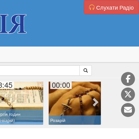
Слухати Радіо
3:45
00:00
00:30
ургія годин
евіарій)
Розарій
Катехиза