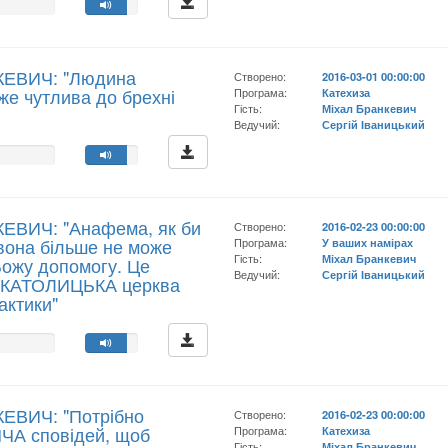
КЕВИЧ: "Людина
Створено:
2016-03-01 00:00:00
уже чутлива до брехні
Програма:
Катехиза
Гість:
Міхал Бранкевич
Ведучий:
Сергій Іваницький
ЕВИЧ: "Анафема, як би
Створено:
2016-02-23 00:00:00
вона більше не може
Програма:
У ваших намірах
Гість:
Міхал Бранкевич
Божу допомогу. Це
Ведучий:
Сергій Іваницький
у КАТОЛИЦЬКА церква
рактики"
КЕВИЧ: "Потрібно
Створено:
2016-02-23 00:00:00
А сповідей, щоб
Програма:
Катехиза
Гість:
Міхал Бранкевич