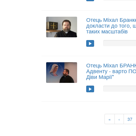
Отець Міхал Бранке
докласти до того, 
таких масштабів
Отець Міхал БРАНК
Адвенту - варто 
Діви Марії"
«
‹
37