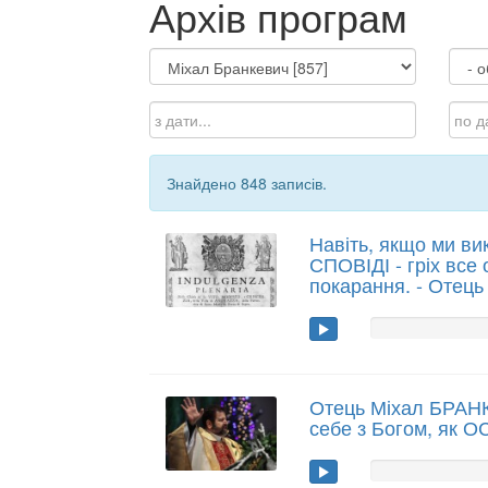
Архів програм
Знайдено 848 записів.
Навіть, якщо ми ви
СПОВІДІ - гріх все
покарання. - Отец
Отець Міхал БРАН
себе з Богом, як О