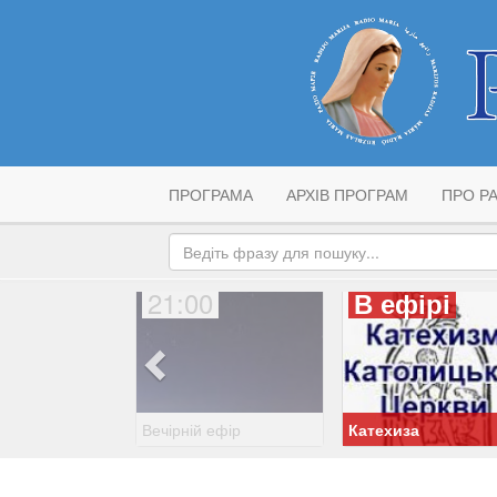
ПРОГРАМА
АРХІВ ПРОГРАМ
ПРО РА
21:00
В ефірі
Вечірній ефір
Катехиза