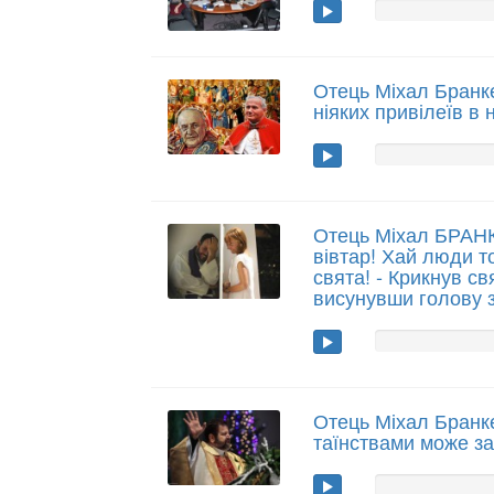
Отець Міхал Бранке
ніяких привілеїв в н
Отець Міхал БРАНК
вівтар! Хай люди т
свята! - Крикнув с
висунувши голову 
Отець Міхал Бранк
таїнствами може з