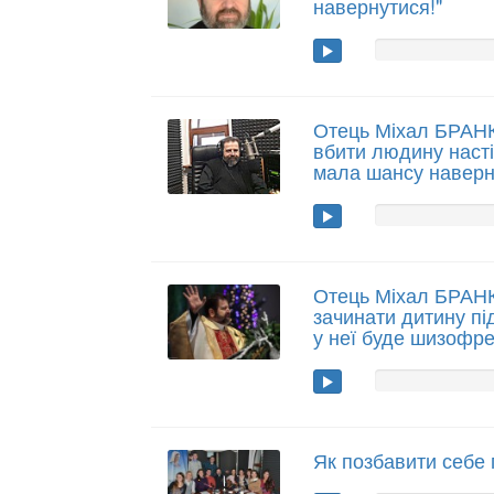
навернутися!"
Отець Міхал БРАНК
вбити людину наст
мала шансу наверн
Отець Міхал БРАН
зачинати дитину пі
у неї буде шизофре
Як позбавити себе 