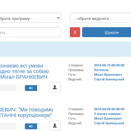
X
Шукати
конаємо всі умови
Створено:
2016-05-10 00:00:00
 одно тягне за собою
Програма:
Катехиза
Гість:
Міхал Бранкевич
ь Міхал БРАНКЕВИЧ
Ведучий:
Сергій Іваницький
КЕВИЧ: "Ми поводимо
Створено:
2016-04-05 00:00:00
СТАННІ корупціонери"
Програма:
У ваших намірах
Гість:
Міхал Бранкевич
Ведучий:
Сергій Іваницький