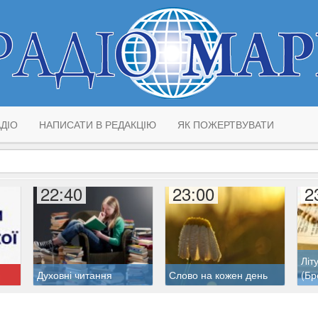
ДІО
НАПИСАТИ В РЕДАКЦІЮ
ЯК ПОЖЕРТВУВАТИ
22:40
23:00
2
Літ
Духовні читання
Слово на кожен день
(Бр