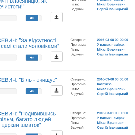
чі і власяницю, як
Гість:
Міхал Бранкевич
ечистоти!"
Ведучий:
Сергій Іваницький
ЕВИЧ: "За відсутності
Створено:
2016-03-08 00:00:00
и самі стали чоловіками"
Програма:
У ваших намірах
Гість:
Міхал Бранкевич
Ведучий:
Сергій Іваницький
ЕВИЧ: "Біль - очищує"
Створено:
2016-03-08 00:00:00
Програма:
Катехиза
Гість:
Міхал Бранкевич
Ведучий:
Сергій Іваницький
КЕВИЧ: "Подивившись
Створено:
2016-03-01 00:00:00
фільм, багато людей
Програма:
У ваших намірах
Гість:
Міхал Бранкевич
д церкви шматок"
Ведучий:
Сергій Іваницький