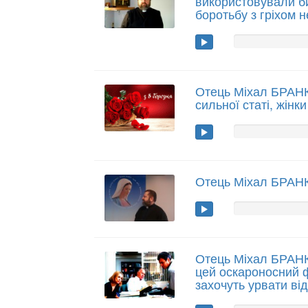
використовували би
боротьбу з гріхом н
Отець Міхал БРАНК
сильної статі, жінк
Отець Міхал БРАНК
Отець Міхал БРАН
цей оскароносний 
захочуть урвати ві