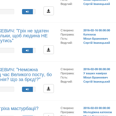
Ведучий:
Сергій Іваницький
ЕВИЧ: "Гріх не здатен
Створено:
2016-02-16 00:00:00
ільки, щоб людина НЕ
Програма:
Катехиза
Гість:
Міхал Бранкевич
утись"
Ведучий:
Сергій Іваницький
КЕВИЧ: "Неможна
Створено:
2016-02-09 00:00:00
д час Великого посту, бо
Програма:
У ваших намірах
Гість:
Міхал Бранкевич
нія? Що за брєд!?"
Ведучий:
Сергій Іваницький
гріха мастурбації?
Створено:
2016-02-03 00:00:00
Програма:
Молодіжна катехеза