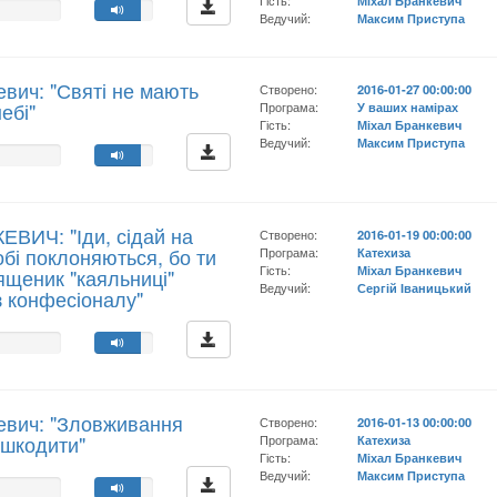
Гість:
Міхал Бранкевич
Ведучий:
Максим Приступа
вич: "Святі не мають
Створено:
2016-01-27 00:00:00
ебі"
Програма:
У ваших намірах
Гість:
Міхал Бранкевич
Ведучий:
Максим Приступа
ЕВИЧ: "Іди, сідай на
Створено:
2016-01-19 00:00:00
обі поклоняються, бо ти
Програма:
Катехиза
Гість:
Міхал Бранкевич
вященик "каяльниці"
Ведучий:
Сергій Іваницький
з конфесіоналу"
евич: "Зловживання
Створено:
2016-01-13 00:00:00
ашкодити"
Програма:
Катехиза
Гість:
Міхал Бранкевич
Ведучий:
Максим Приступа