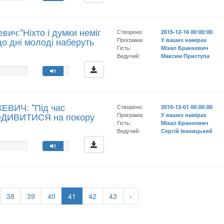
вич:"Ніхто і думки неміг
Створено:
2015-12-16 00:00:00
що дні молоді наберуть
Програма:
У ваших намірах
Гість:
Міхал Бранкевич
Ведучий:
Максим Приступа
ЕВИЧ: "Під час
Створено:
2015-12-01 00:00:00
ПОДИВИТИСЯ на покору
Програма:
У ваших намірах
Гість:
Міхал Бранкевич
Ведучий:
Сергій Іваницький
38
39
40
41
42
43
›