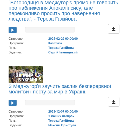
"Богородиця в Меджугор'є прямо не говорить
про наближення Апокаліпсису, але
переконливо просить про навернення
людства", - Тереза Гажійова
Створено:
2024-02-29 00:00:00
Програма:
Катехиза
Гість:
Тереза Гажійова
Ведучий:
Сергій Іваницький
З Меджугор'я звучить заклик безперервної
молитви і посту за мир в Україні.
Створено:
2023-12-07 00:00:00
Програма:
У ваших намірах
Гість:
Тереза Гажійова
Ведучий:
Максим Приступа