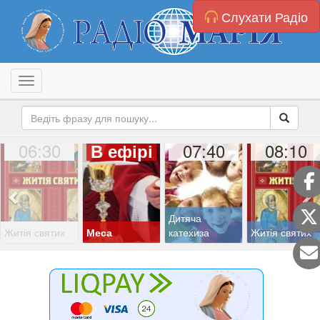
Слухати Радіо
Toggle navigation
06:30
07:40
08:10
В ефірі
Дитяча
Житія святих
Меса
катехиза
Житія святих