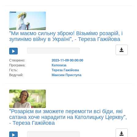
"Ми маємо сильну зброю! Візьмімо розарій, і
зупинімо війну в Україні", - Тереза Гажійова
Створено:
2023-11-09 00:00:00
Програма:
Катехиза
Гість:
Тереза Гажійова
Ведучий:
Максим Приступа
"Розарієм ви зможете перемогти всі біди, які
сатана хоче нарадити на Католицьку Церкву",
- Тереза Гажійова