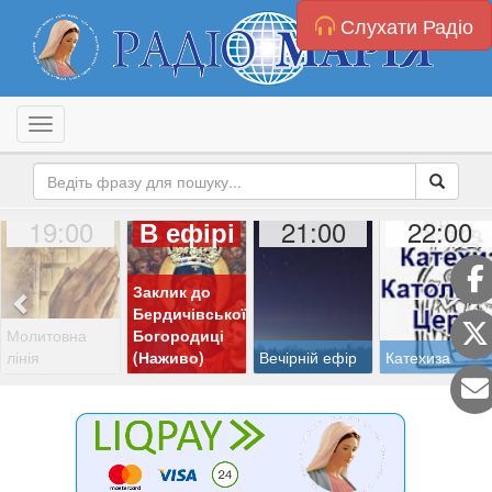
Слухати Радіо
Toggle navigation
19:00
21:00
22:00
В ефірі
Заклик до
Бердичівської
Молитовна
Богородиці
лінія
(Наживо)
Вечірній ефір
Катехиза