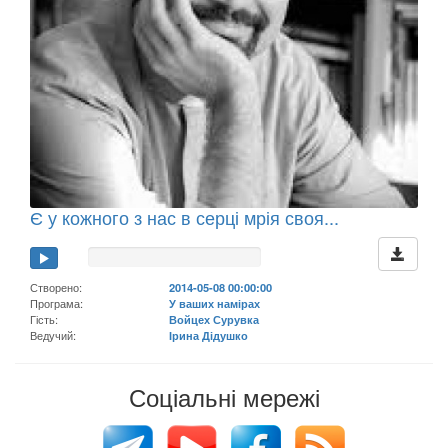
Є у кожного з нас в серці мрія своя...
Створено:
2014-05-08 00:00:00
Програма:
У ваших намірах
Гість:
Войцех Сурувка
Ведучий:
Ірина Дідушко
Соціальні мережі