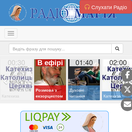
Слухати Радіо
Toggle navigation
00:30
01:40
02:00
В ефірі
Розмова з
Духовні
Катехиза
екзорцистом
читання
Катехиза