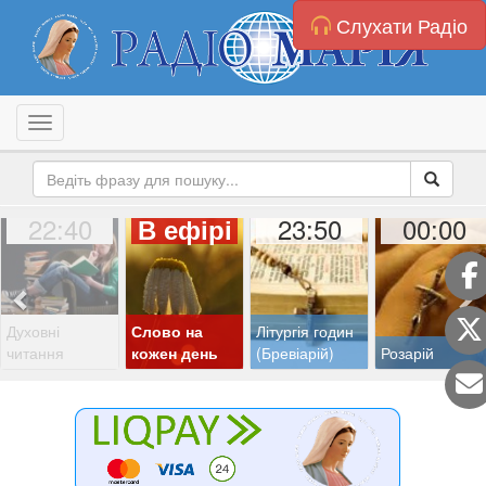
Слухати Радіо
Toggle navigation
22:40
23:50
00:00
В ефірі
Духовні
Слово на
Літургія годин
читання
кожен день
(Бревіарій)
Розарій