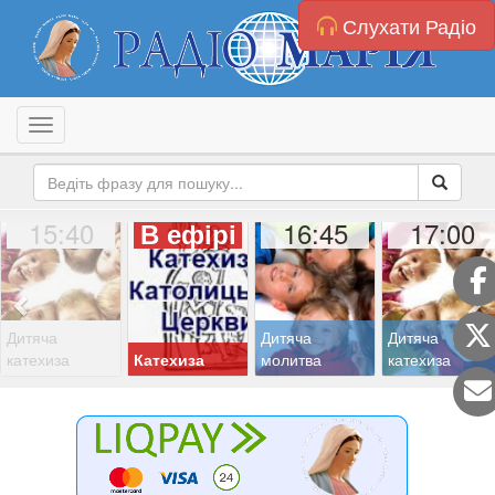
Слухати Радіо
Toggle navigation
15:40
16:45
17:00
В ефірі
Дитяча
Дитяча
Дитяча
катехиза
Катехиза
молитва
катехиза