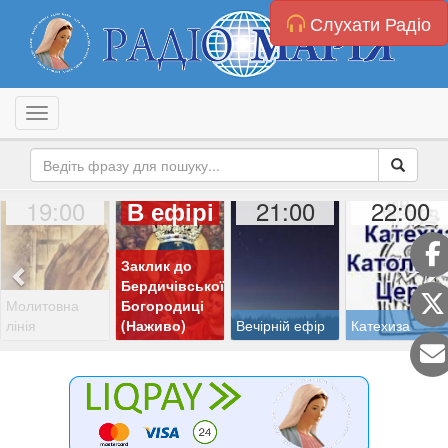
Слухати Радіо
Toggle navigation
19:00
21:00
22:00
В ефірі
Заклик до
Бердичівської
Молитовна
Богородиці
лінія
(Наживо)
Вечірній ефір
Катехиза