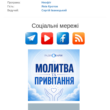
Програма:
Неофіт
Гість:
Яків Кротов
Ведучий:
Сергій Іваницький
Соціальні мережі