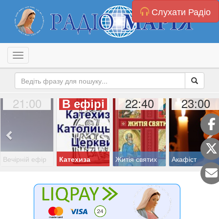
Слухати Радіо
Toggle navigation
21:00
22:40
23:00
В ефірі
Вечірній ефір
Катехиза
Житія святих
Акафіст