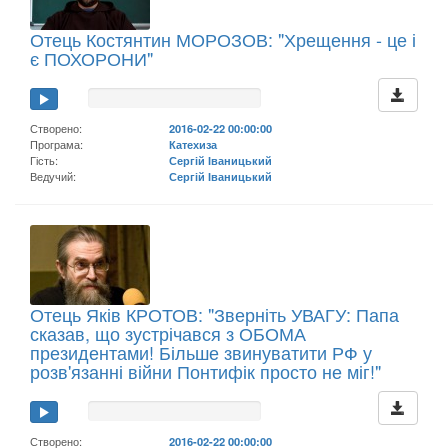
Отець Костянтин МОРОЗОВ: "Хрещення - це і
є ПОХОРОНИ"
Створено:
2016-02-22 00:00:00
Програма:
Катехиза
Гість:
Сергій Іваницький
Ведучий:
Сергій Іваницький
Отець Яків КРОТОВ: "Зверніть УВАГУ: Папа
сказав, що зустрічався з ОБОМА
президентами! Більше звинуватити РФ у
розв'язанні війни Понтифік просто не міг!"
Створено:
2016-02-22 00:00:00