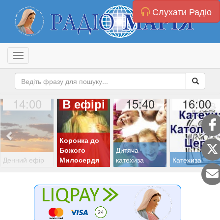
Слухати Радіо
Toggle navigation
14:00
15:40
16:00
В ефірі
Коронка до
Божого
Дитяча
Денний ефір
Милосердя
катехиза
Катехиза