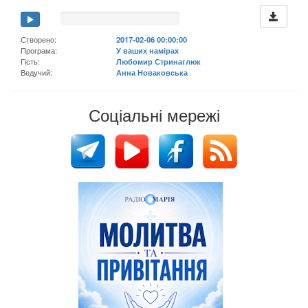
Створено:
2017-02-06 00:00:00
Програма:
У ваших намірах
Гість:
Любомир Стринаглюк
Ведучий:
Анна Новаковська
Соціальні мережі