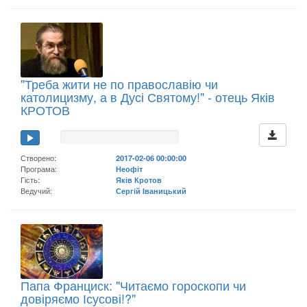
"Треба жити не по православію чи
католицизму, а в Дусі Святому!" - отець Яків
КРОТОВ
Створено:
2017-02-06 00:00:00
Програма:
Неофіт
Гість:
Яків Кротов
Ведучий:
Сергій Іваницький
Папа Франциск: "Читаємо гороскопи чи
довіряємо Ісусові!?"