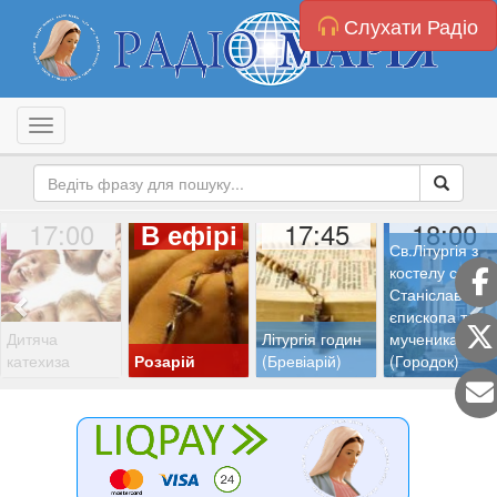
Слухати Радіо
Toggle navigation
17:00
17:45
18:00
В ефірі
Св.Літургія з
костелу св.
Станіслава
єпископа та
Дитяча
Літургія годин
мученика
катехиза
Розарій
(Бревіарій)
(Городок)