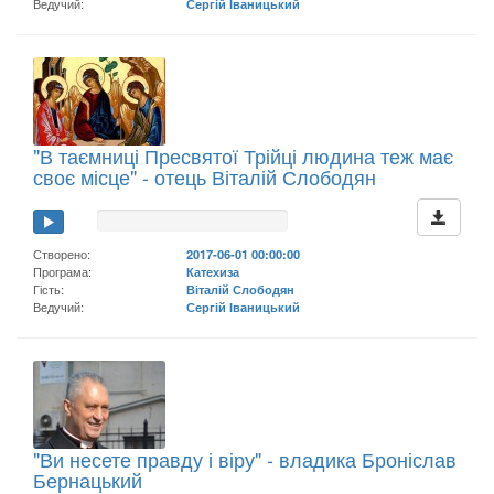
Ведучий:
Сергій Іваницький
"В таємниці Пресвятої Трійці людина теж має
своє місце" - отець Віталій Слободян
Створено:
2017-06-01 00:00:00
Програма:
Катехиза
Гість:
Віталій Слободян
Ведучий:
Сергій Іваницький
"Ви несете правду і віру" - владика Броніслав
Бернацький